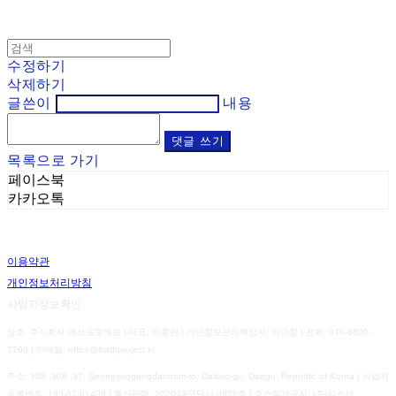
수정하기
삭제하기
글쓴이
내용
댓글 쓰기
목록으로 가기
페이스북
카카오톡
이용약관
개인정보처리방침
사업자정보확인
상호: 주식회사 배쓰프로젝트 | 대표: 박종원 | 개인정보관리책임자: 이다정 | 전화: 070-8800-
7700 | 이메일: office@bathproject.kr
주소: 305 ,306 ,37, Seongseogongdannam-ro, Dalseo-gu, Daegu, Republic of Korea | 사업자
등록번호:
193-87-01409
| 통신판매:
2020-대구달서-0928호
| 호스팅제공자: (주)식스샵